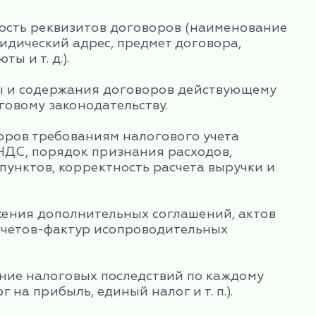
ность реквизитов договоров (наименование
идический адрес, предмет договора,
ты и т. д.).
ы и содержания договоров действующему
говому законодательству.
воров требованиям налогового учета
 НДС, порядок признания расходов,
пунктов, корректность расчета выручки и
жения дополнительных соглашений, актов
счетов-фактур исопроводительных
ание налоговых последствий по каждому
 на прибыль, единый налог и т. п.).